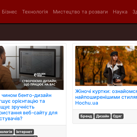
Бізнес
Технологія
Мистецтво та розваги
Наука
З
Жіночі куртки: ознайомся
 чином бенто-дизайн
найпоширенішими стиля
гшує орієнтацію та
Hochu.ua
ищує зручність
ристання веб-сайту для
Бренд
Дизайн
Одяг
стувачів?
нологія
Інтернет