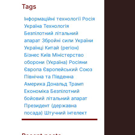
Tags
Інформаційні технології
Росія
Україна
Технологія
Безпілотний літальний
апарат
Збройні сили України
Українці
Китай (регіон)
Бізнес
Київ
Міністерство
оборони (Україна)
Росіяни
Європа
Європейський Союз
Північна та Південна
Америка
Дональд Трамп
Економіка
Безпілотний
бойовий літальний апарат
Президент (державна
посада)
Штучний інтелект