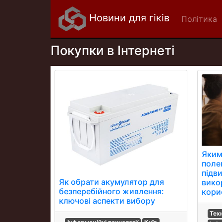
Новини для гіків
Політика
Покупки в Інтернеті
Яким
поле
підв
Як обрати акумулятор для
вико
безперебійного живлення:
кори
ключові аспекти вибору
Тех