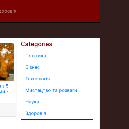
доров'я
Categories
Політика
Бізнес
Технологія
 з 5
Мистецтво та розваги
ми -
Наука
Здоров'я