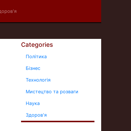
доров'я
Categories
Політика
Бізнес
Технологія
Мистецтво та розваги
Наука
Здоров'я