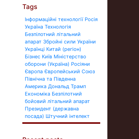
Tags
Інформаційні технології
Росія
Україна
Технологія
Безпілотний літальний
апарат
Збройні сили України
Українці
Китай (регіон)
Бізнес
Київ
Міністерство
оборони (Україна)
Росіяни
Європа
Європейський Союз
Північна та Південна
Америка
Дональд Трамп
Економіка
Безпілотний
бойовий літальний апарат
Президент (державна
посада)
Штучний інтелект