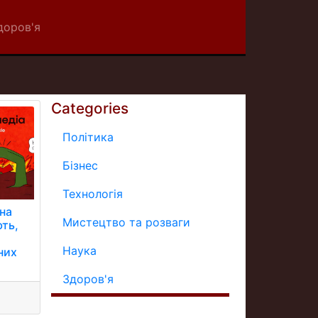
доров'я
Categories
Політика
Бізнес
Технологія
на
Мистецтво та розваги
ють,
Наука
них
Здоров'я