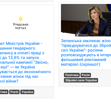
Зеленська закликає жіно
ет Міністрів України -
"приєднуватися до Збро
шення гендерного
сил України": росіяни
лансу в оплаті праці з
розповсюджують в інтер
% до 13,6% та запуск
фальшивий рекламний
нальної кампанії "Звісно,
матеріал (скріншот)
еш!" — як Україна
увається до економічного
Політика
Росія
лення жінок під час
Збройні сили України
ої війни?
ітика
Росія
Україна