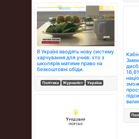
В Україні вводять нову систему
Кабін
харчування для учнів: хто з
Змен
школярів матиме право на
дисба
безкоштовні обіди.
18,6
націо
Політика
Журналіст
Україна
змож
прос
підси
велик
Пол