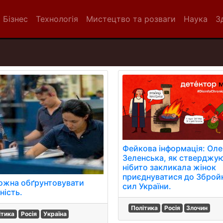
Бізнес
Технологія
Мистецтво та розваги
Наука
З
Фейкова інформація: Оле
Зеленська, як стверджу
нібито закликала жінок
приєднуватися до Зброй
ожна обґрунтовувати
сил України.
ність.
Політика
Росія
Злочин
ітика
Росія
Україна