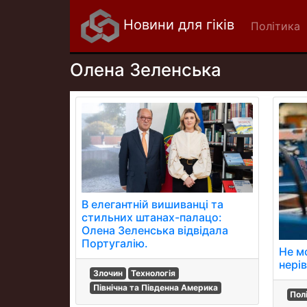
Новини для гіків
Політика
Олена Зеленська
В елегантній вишиванці та
стильних штанах-палацо:
Олена Зеленська відвідала
Португалію.
Не м
нерів
Злочин
Технологія
Північна та Південна Америка
Пол