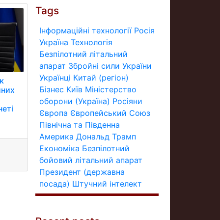
Tags
Інформаційні технології
Росія
Україна
Технологія
Безпілотний літальний
апарат
Збройні сили України
Українці
Китай (регіон)
к
Бізнес
Київ
Міністерство
йних
оборони (Україна)
Росіяни
неті
Європа
Європейський Союз
Північна та Південна
Америка
Дональд Трамп
Економіка
Безпілотний
бойовий літальний апарат
Президент (державна
посада)
Штучний інтелект