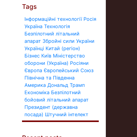
Tags
Інформаційні технології
Росія
Україна
Технологія
Безпілотний літальний
апарат
Збройні сили України
Українці
Китай (регіон)
Бізнес
Київ
Міністерство
оборони (Україна)
Росіяни
Європа
Європейський Союз
Північна та Південна
Америка
Дональд Трамп
Економіка
Безпілотний
бойовий літальний апарат
Президент (державна
посада)
Штучний інтелект