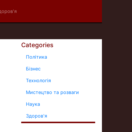
доров'я
Categories
Політика
Бізнес
Технологія
Мистецтво та розваги
Наука
Здоров'я