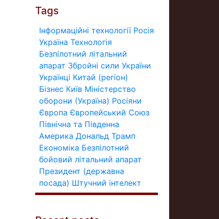
Tags
Інформаційні технології
Росія
Україна
Технологія
Безпілотний літальний
апарат
Збройні сили України
Українці
Китай (регіон)
Бізнес
Київ
Міністерство
оборони (Україна)
Росіяни
Європа
Європейський Союз
Північна та Південна
Америка
Дональд Трамп
Економіка
Безпілотний
бойовий літальний апарат
Президент (державна
посада)
Штучний інтелект