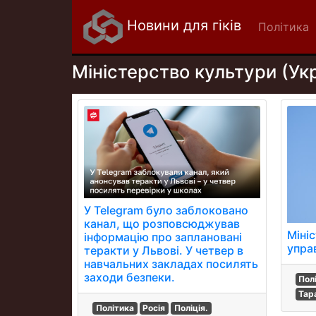
Новини для гіків
Політика
Міністерство культури (Ук
У Telegram було заблоковано
канал, що розповсюджував
Міні
інформацію про заплановані
упра
теракти у Львові. У четвер в
навчальних закладах посилять
заходи безпеки.
Пол
Тар
Політика
Росія
Поліція.