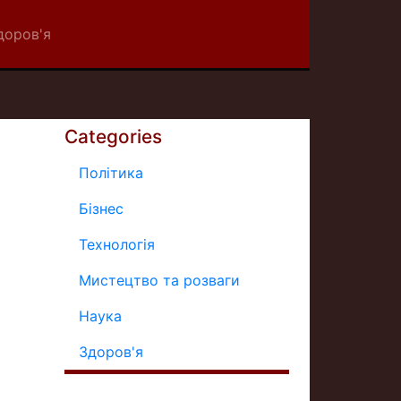
доров'я
Categories
Політика
Бізнес
Технологія
Мистецтво та розваги
Наука
Здоров'я