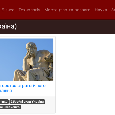
Бізнес
Технологія
Мистецтво та розваги
Наука
З
раїна)
стерство стратегічного
вління
ітика
Збройні сили України
ас Шевченко