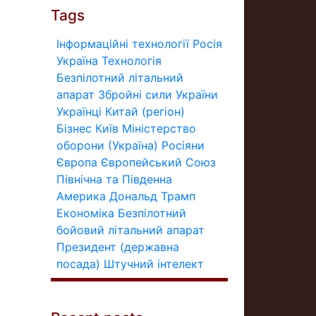
Tags
Інформаційні технології
Росія
Україна
Технологія
Безпілотний літальний
апарат
Збройні сили України
Українці
Китай (регіон)
Бізнес
Київ
Міністерство
оборони (Україна)
Росіяни
Європа
Європейський Союз
Північна та Південна
Америка
Дональд Трамп
Економіка
Безпілотний
бойовий літальний апарат
Президент (державна
посада)
Штучний інтелект