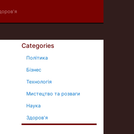
доров'я
Categories
Політика
Бізнес
Технологія
Мистецтво та розваги
Наука
Здоров'я