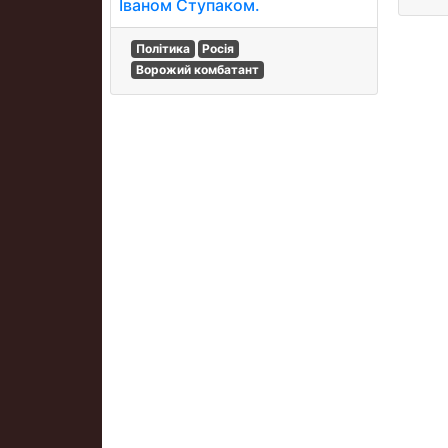
Іваном Ступаком.
Політика
Росія
Ворожий комбатант