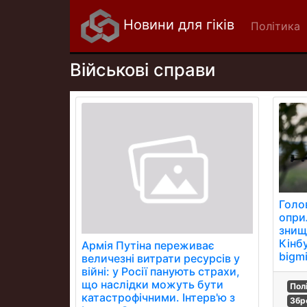
Новини для гіків
Політика
Військові справи
Голо
опри
знищ
Кінб
Армія Путіна переживає
bigmi
величезні витрати ресурсів у
війні: у Росії панують страхи,
що наслідки можуть бути
Пол
катастрофічними. Інтерв'ю з
Збр