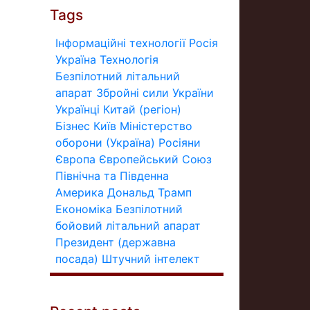
Tags
Інформаційні технології
Росія
Україна
Технологія
Безпілотний літальний
апарат
Збройні сили України
Українці
Китай (регіон)
Бізнес
Київ
Міністерство
оборони (Україна)
Росіяни
Європа
Європейський Союз
Північна та Південна
Америка
Дональд Трамп
Економіка
Безпілотний
бойовий літальний апарат
Президент (державна
посада)
Штучний інтелект