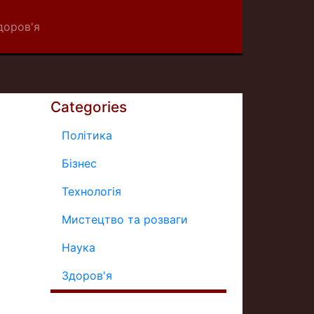
доров'я
Categories
Політика
Бізнес
Технологія
Мистецтво та розваги
Наука
Здоров'я