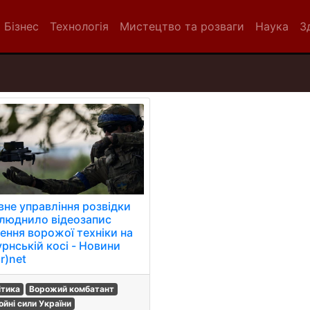
Бізнес
Технологія
Мистецтво та розваги
Наука
З
вне управління розвідки
люднило відеозапис
ення ворожої техніки на
урнській косі - Новини
r)net
ітика
Ворожий комбатант
ойні сили України