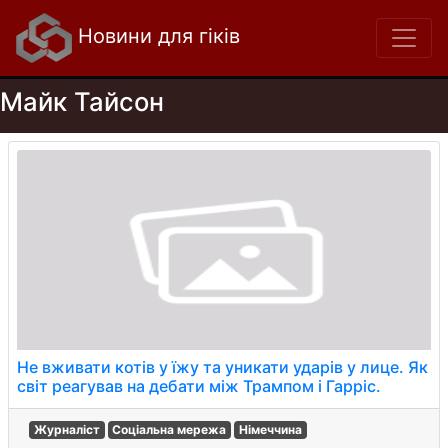
Новини для гіків
Майк Тайсон
Не вживати котів у їжу та уникати ударів у лице. Як
світ реагував на дебати між Трампом і Гарріс.
Журналіст
Соціальна мережа
Німеччина