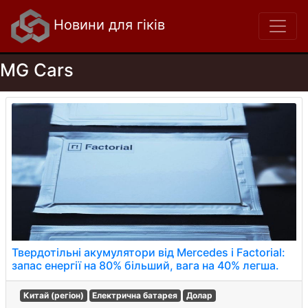
Новини для гіків
MG Cars
Твердотільні акумулятори від Mercedes і Factorial:
запас енергії на 80% більший, вага на 40% легша.
Китай (регіон)
Електрична батарея
Долар