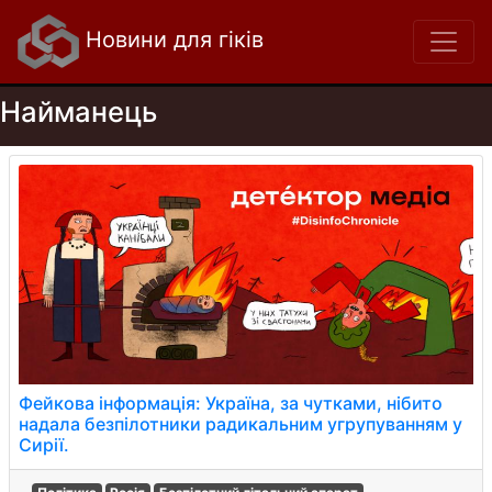
Новини для гіків
Найманець
Фейкова інформація: Україна, за чутками, нібито
надала безпілотники радикальним угрупуванням у
Сирії.