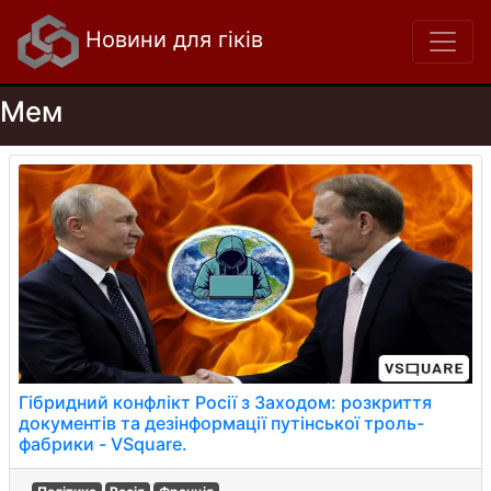
Новини для гіків
Мем
Гібридний конфлікт Росії з Заходом: розкриття
документів та дезінформації путінської троль-
фабрики - VSquare.