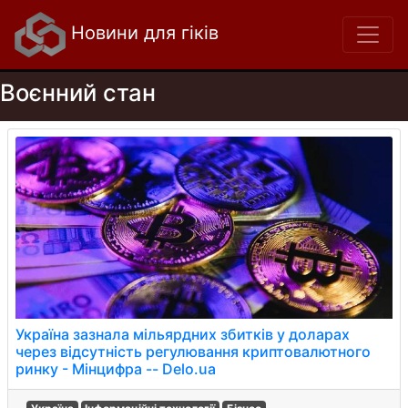
Новини для гіків
Воєнний стан
Україна зазнала мільярдних збитків у доларах
через відсутність регулювання криптовалютного
ринку - Мінцифра -- Delo.ua