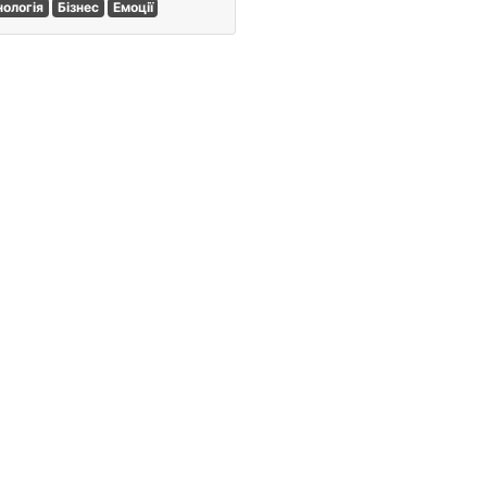
нологія
Бізнес
Емоції