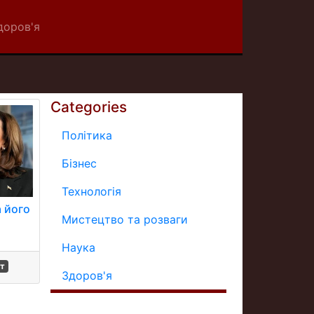
доров'я
Categories
Політика
Бізнес
Технологія
а його
Мистецтво та розваги
Наука
т
Здоров'я