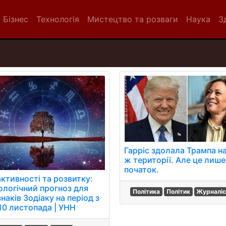
Бізнес
Технологія
Мистецтво та розваги
Наука
З
Гарріс здолала Трампа н
ж території. Але це лише
початок.
активності та розвитку:
ологічний прогноз для
Політика
Політик
Журналіс
знаків Зодіаку на період з
 10 листопада | УНН