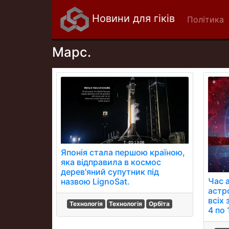
Новини для гіків
Політика
Марс.
Японія стала першою країною,
яка відправила в космос
дерев'яний супутник під
Час 
назвою LignoSat.
астр
всіх 
Технологія
Технологія
Орбіта
4 по