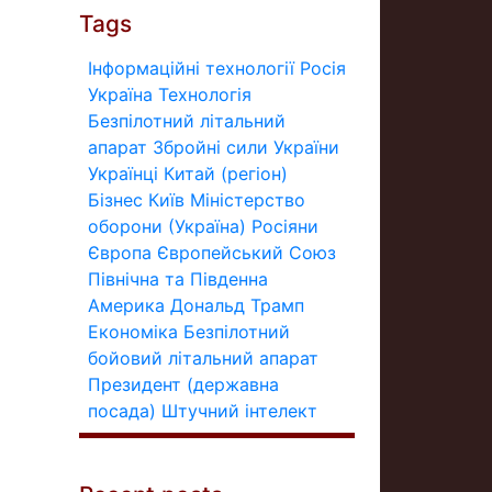
Tags
Інформаційні технології
Росія
Україна
Технологія
Безпілотний літальний
апарат
Збройні сили України
Українці
Китай (регіон)
Бізнес
Київ
Міністерство
оборони (Україна)
Росіяни
Європа
Європейський Союз
Північна та Південна
Америка
Дональд Трамп
Економіка
Безпілотний
бойовий літальний апарат
Президент (державна
посада)
Штучний інтелект