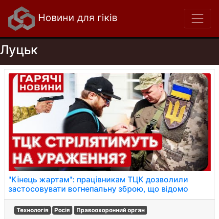
Новини для гіків
Луцьк
"Кінець жартам": працівникам ТЦК дозволили
застосовувати вогнепальну зброю, що відомо
Технологія
Росія
Правоохоронний орган