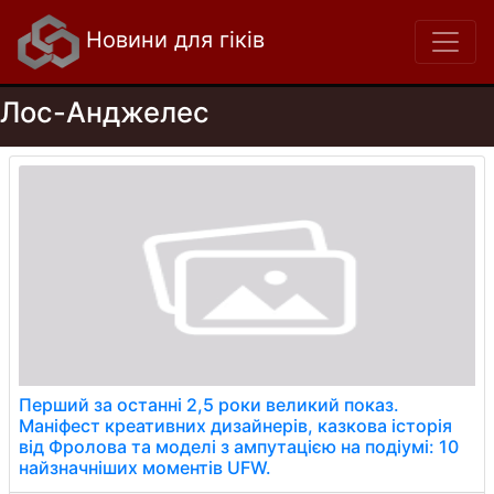
Новини для гіків
Лос-Анджелес
Перший за останні 2,5 роки великий показ.
Маніфест креативних дизайнерів, казкова історія
від Фролова та моделі з ампутацією на подіумі: 10
найзначніших моментів UFW.