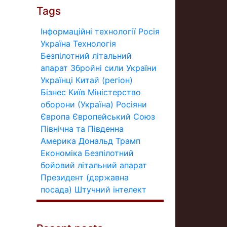
Tags
Інформаційні технології
Росія
Україна
Технологія
Безпілотний літальний
апарат
Збройні сили України
Українці
Китай (регіон)
Бізнес
Київ
Міністерство
оборони (Україна)
Росіяни
Європа
Європейський Союз
Північна та Південна
Америка
Дональд Трамп
Економіка
Безпілотний
бойовий літальний апарат
Президент (державна
посада)
Штучний інтелект