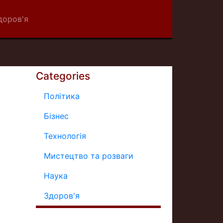
доров'я
Categories
Політика
Бізнес
Технологія
Мистецтво та розваги
Наука
Здоров'я