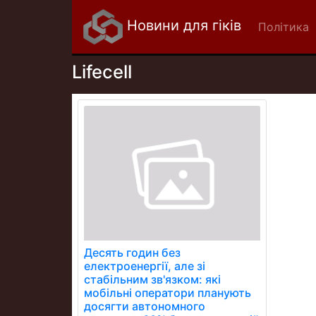
Новини для гіків
Політика
Lifecell
Десять годин без
електроенергії, але зі
стабільним зв'язком: які
мобільні оператори планують
досягти автономного