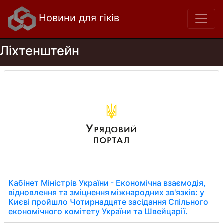
Новини для гіків
Ліхтенштейн
Кабінет Міністрів України - Економічна взаємодія,
відновлення та зміцнення міжнародних зв'язків: у
Києві пройшло Чотирнадцяте засідання Спільного
економічного комітету України та Швейцарії.