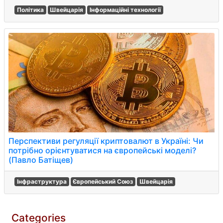
Політика
Швейцарія
Інформаційні технології
Перспективи регуляції криптовалют в Україні: Чи
потрібно орієнтуватися на європейські моделі?
(Павло Батіщев)
Інфраструктура
Європейський Союз
Швейцарія
Categories