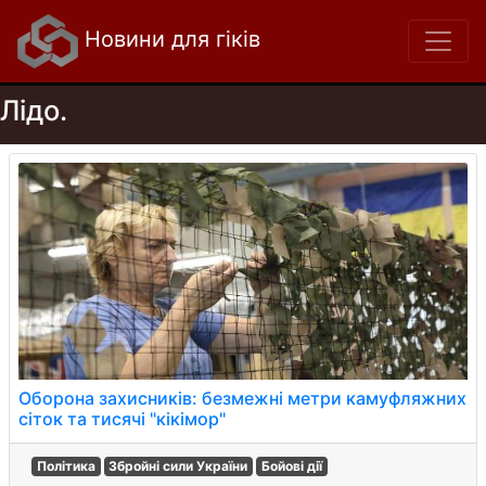
Новини для гіків
Лідо.
Оборона захисників: безмежні метри камуфляжних
сіток та тисячі "кікімор"
Політика
Збройні сили України
Бойові дії