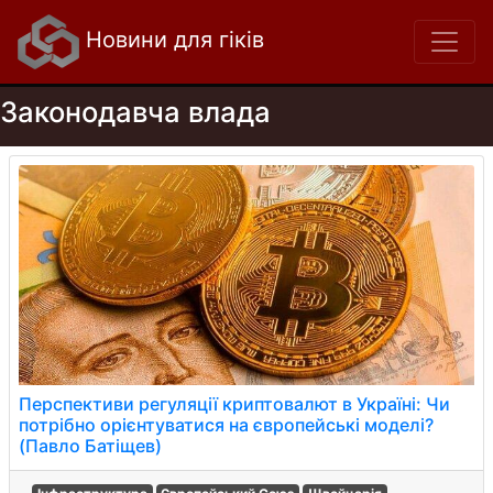
Новини для гіків
Законодавча влада
Перспективи регуляції криптовалют в Україні: Чи
потрібно орієнтуватися на європейські моделі?
(Павло Батіщев)