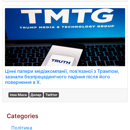
Цінні папери медіакомпанії, пов'язаної з Трампом,
зазнали безпрецедентного падіння після його
повернення в X.
Ілон Маск
Долар
Twitter
Categories
Політика