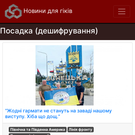
Новини для гіків
Посадка (дешифрування)
"Жодні гармати не стануть на заваді нашому
виступу. Хіба що дощ."
Північна та Південна Америка
Лінія фронту