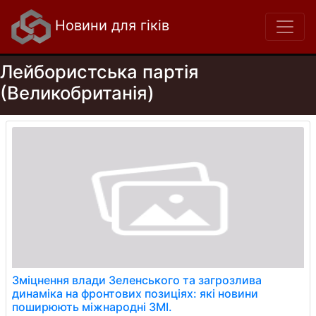
Новини для гіків
Лейбористська партія
(Великобританія)
Зміцнення влади Зеленського та загрозлива
динаміка на фронтових позиціях: які новини
поширюють міжнародні ЗМІ.