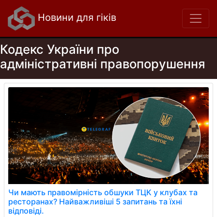
Новини для гіків
Кодекс України про
адміністративні правопорушення
Чи мають правомірність обшуки ТЦК у клубах та
ресторанах? Найважливіші 5 запитань та їхні
відповіді.