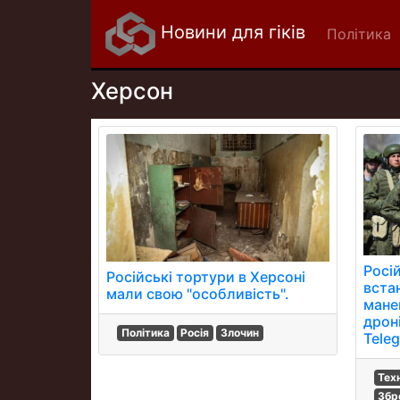
Новини для гіків
Політика
Херсон
Росій
Російські тортури в Херсоні
вста
мали свою "особливість".
мане
дрон
Політика
Росія
Злочин
Teleg
Тех
Збро