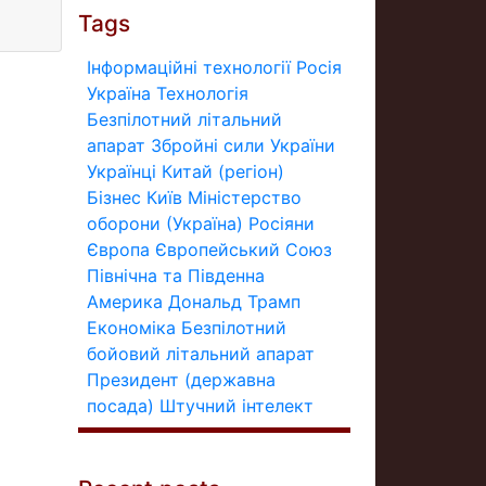
Tags
Інформаційні технології
Росія
Україна
Технологія
Безпілотний літальний
апарат
Збройні сили України
Українці
Китай (регіон)
Бізнес
Київ
Міністерство
оборони (Україна)
Росіяни
Європа
Європейський Союз
Північна та Південна
Америка
Дональд Трамп
Економіка
Безпілотний
бойовий літальний апарат
Президент (державна
посада)
Штучний інтелект