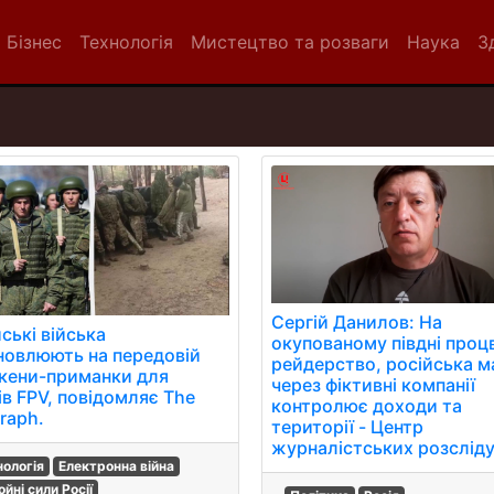
Бізнес
Технологія
Мистецтво та розваги
Наука
З
Сергій Данилов: На
ські війська
окупованому півдні проц
новлюють на передовій
рейдерство, російська м
кени-приманки для
через фіктивні компанії
ів FPV, повідомляє The
контролює доходи та
raph.
території - Центр
журналістських розслід
нологія
Електронна війна
йні сили Росії