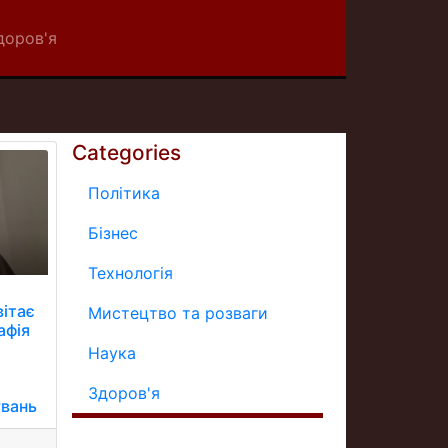
доров'я
Categories
Політика
Бізнес
Технологія
вітає
Мистецтво та розваги
афія
Наука
Здоров'я
увань