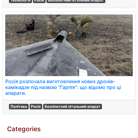
Технологія
Росія
Безпілотний літальний апарат
Росія розпочала виготовлення нових дронів-
камікадзе під назвою "Гарпія": що відомо про ці
апарати.
Політика
Росія
Безпілотний літальний апарат
Categories