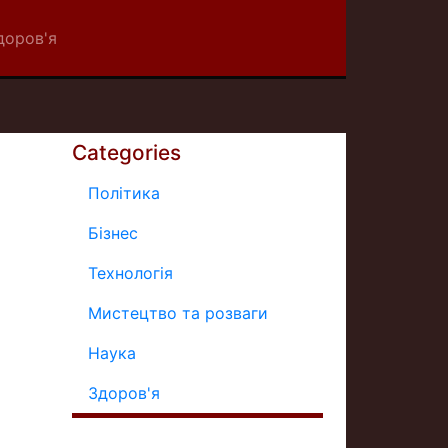
доров'я
Categories
Політика
Бізнес
Технологія
Мистецтво та розваги
Наука
Здоров'я