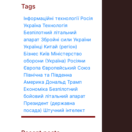
Tags
Інформаційні технології
Росія
Україна
Технологія
Безпілотний літальний
апарат
Збройні сили України
Українці
Китай (регіон)
Бізнес
Київ
Міністерство
оборони (Україна)
Росіяни
Європа
Європейський Союз
Північна та Південна
Америка
Дональд Трамп
Економіка
Безпілотний
бойовий літальний апарат
Президент (державна
посада)
Штучний інтелект