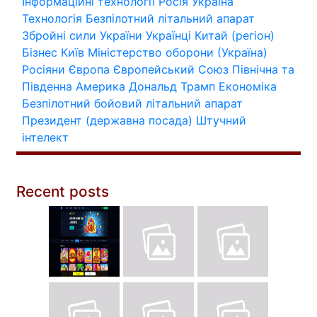
Інформаційні технології
Росія
Україна
Технологія
Безпілотний літальний апарат
Збройні сили України
Українці
Китай (регіон)
Бізнес
Київ
Міністерство оборони (Україна)
Росіяни
Європа
Європейський Союз
Північна та
Південна Америка
Дональд Трамп
Економіка
Безпілотний бойовий літальний апарат
Президент (державна посада)
Штучний
інтелект
Recent posts