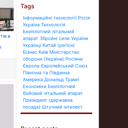
Tags
Інформаційні технології
Росія
Україна
Технологія
Безпілотний літальний
тів в
апарат
Збройні сили України
Українці
Китай (регіон)
о
Бізнес
Київ
Міністерство
оборони (Україна)
Росіяни
Європа
Європейський Союз
Північна та Південна
Америка
Дональд Трамп
Економіка
Безпілотний
бойовий літальний апарат
Президент (державна
посада)
Штучний інтелект