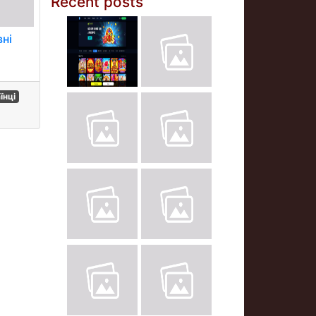
Recent posts
вні
їнці