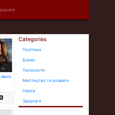
доров'я
Categories
Політика
Бізнес
Технологія
а його
Мистецтво та розваги
Наука
т
Здоров'я