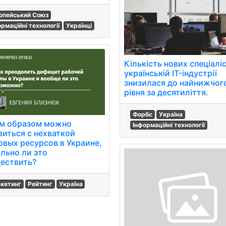
опейський Союз
ормаційні технології
Українці
Кількість нових спеціаліс
українській IT-індустрії
знизилася до найнижчог
рівня за десятиліття.
Форбс
Україна
м образом можно
Інформаційні технології
виться с нехваткой
овых ресурсов в Украине,
ально ли это
ествить?
кетинг
Рейтинг
Україна