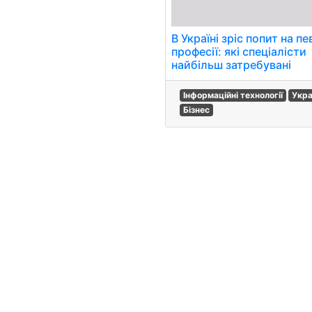
В Україні зріс попит на пе
професії: які спеціалісти
найбільш затребувані
Інформаційні технології
Укра
Бізнес