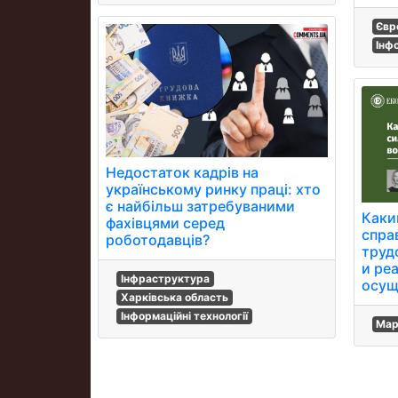
Євр
Інф
Недостаток кадрів на
українському ринку праці: хто
є найбільш затребуваними
Каки
фахівцями серед
спра
роботодавців?
труд
и ре
Інфраструктура
осущ
Харківська область
Інформаційні технології
Мар