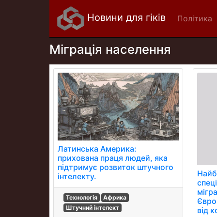
Новини для гіків
Політика
Міграція населення
Латинська Америка:
прихована праця людей, яка
підтримує розвиток штучного
Найб
інтелекту.
спец
мігра
Технологія
Африка
Євро
Штучний інтелект
від 