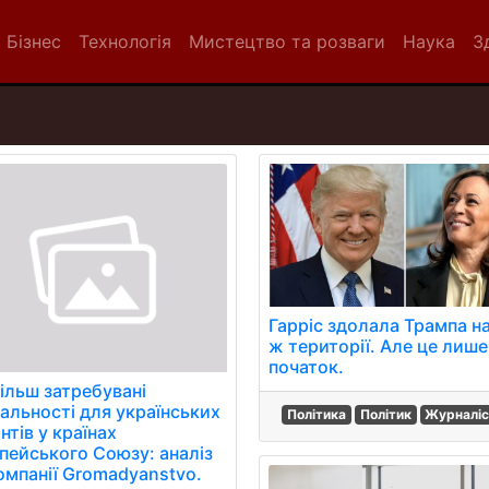
Бізнес
Технологія
Мистецтво та розваги
Наука
З
Гарріс здолала Трампа н
ж території. Але це лише
початок.
ільш затребувані
іальності для українських
Політика
Політик
Журналіс
нтів у країнах
пейського Союзу: аналіз
компанії Gromadyanstvo.