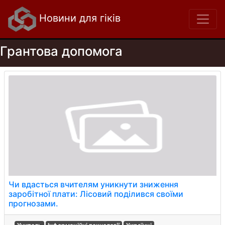
Новини для гіків
Грантова допомога
Чи вдасться вчителям уникнути зниження
заробітної плати: Лісовий поділився своїми
прогнозами.