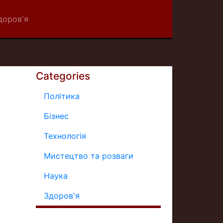
доров'я
Categories
Політика
Бізнес
Технологія
Мистецтво та розваги
Наука
Здоров'я