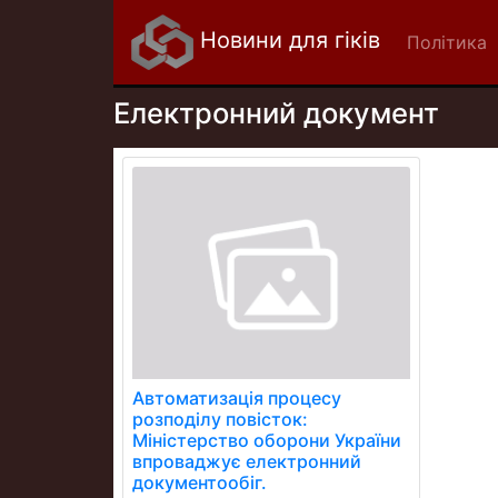
Новини для гіків
Політика
Електронний документ
Автоматизація процесу
розподілу повісток:
Міністерство оборони України
впроваджує електронний
документообіг.