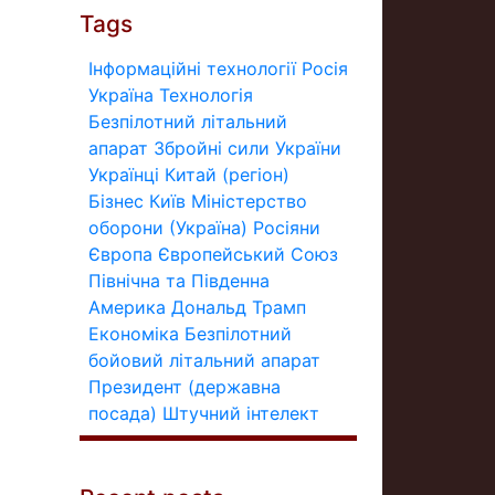
Tags
Інформаційні технології
Росія
Україна
Технологія
Безпілотний літальний
апарат
Збройні сили України
Українці
Китай (регіон)
Бізнес
Київ
Міністерство
оборони (Україна)
Росіяни
Європа
Європейський Союз
Північна та Південна
Америка
Дональд Трамп
Економіка
Безпілотний
бойовий літальний апарат
Президент (державна
посада)
Штучний інтелект