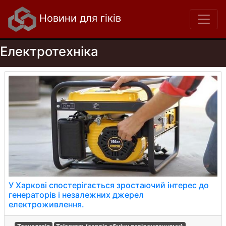
Новини для гіків
Електротехніка
У Харкові спостерігається зростаючий інтерес до
генераторів і незалежних джерел
електроживлення.