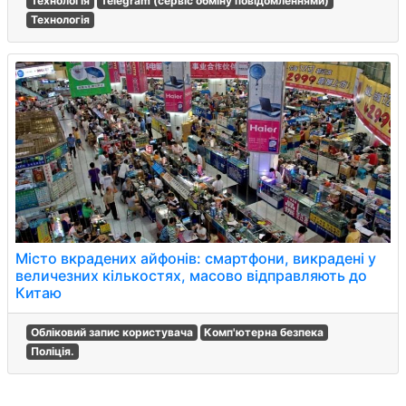
Технологія
Telegram (сервіс обміну повідомленнями)
Технологія
Місто вкрадених айфонів: смартфони, викрадені у
величезних кількостях, масово відправляють до
Китаю
Обліковий запис користувача
Комп'ютерна безпека
Поліція.