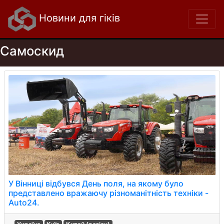
Новини для гіків
Самоскид
У Вінниці відбувся День поля, на якому було
представлено вражаючу різноманітність техніки -
Auto24.