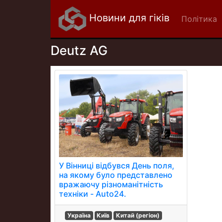
Новини для гіків
Політика
Deutz AG
У Вінниці відбувся День поля,
на якому було представлено
вражаючу різноманітність
техніки - Auto24.
Україна
Київ
Китай (регіон)