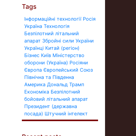
Tags
Інформаційні технології
Росія
Україна
Технологія
Безпілотний літальний
апарат
Збройні сили України
Українці
Китай (регіон)
Бізнес
Київ
Міністерство
оборони (Україна)
Росіяни
Європа
Європейський Союз
Північна та Південна
Америка
Дональд Трамп
Економіка
Безпілотний
бойовий літальний апарат
Президент (державна
посада)
Штучний інтелект