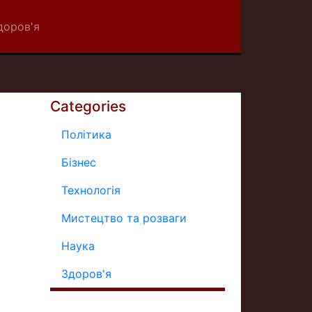
доров'я
Categories
Політика
Бізнес
Технологія
Мистецтво та розваги
Наука
Здоров'я