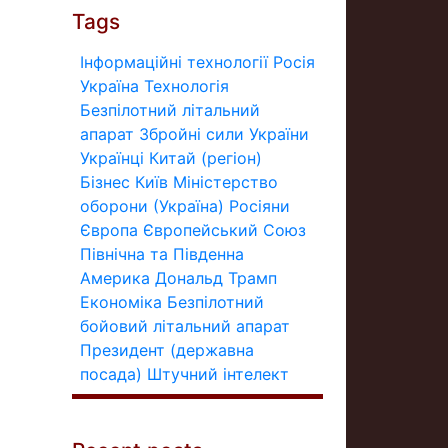
Tags
Інформаційні технології
Росія
Україна
Технологія
Безпілотний літальний
апарат
Збройні сили України
Українці
Китай (регіон)
Бізнес
Київ
Міністерство
оборони (Україна)
Росіяни
Європа
Європейський Союз
Північна та Південна
Америка
Дональд Трамп
Економіка
Безпілотний
бойовий літальний апарат
Президент (державна
посада)
Штучний інтелект