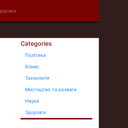
доров'я
Categories
Політика
Бізнес
Технологія
Мистецтво та розваги
Наука
Здоров'я