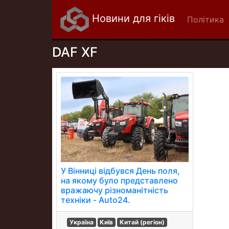
Новини для гіків
Політика
DAF XF
У Вінниці відбувся День поля,
на якому було представлено
вражаючу різноманітність
техніки - Auto24.
Україна
Київ
Китай (регіон)