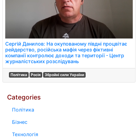
Сергій Данилов: На окупованому півдні процвітає
рейдерство, російська мафія через фіктивні
компанії контролює доходи та території - Центр
журналістських розслідувань
Політика
Росія
Збройні сили України
Categories
Політика
Бізнес
Технологія