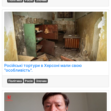
Політика
Росія
Злочин
Російські тортури в Херсоні мали свою
"особливість".
Політика
Росія
Злочин