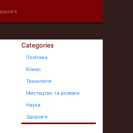
доров'я
Categories
Політика
Бізнес
Технологія
Мистецтво та розваги
Наука
Здоров'я