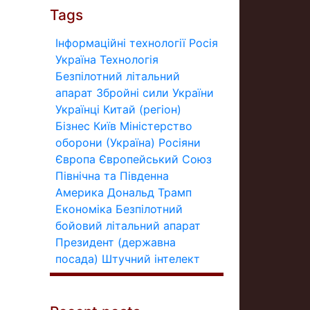
Tags
Інформаційні технології
Росія
Україна
Технологія
Безпілотний літальний
апарат
Збройні сили України
Українці
Китай (регіон)
Бізнес
Київ
Міністерство
оборони (Україна)
Росіяни
Європа
Європейський Союз
Північна та Південна
Америка
Дональд Трамп
Економіка
Безпілотний
бойовий літальний апарат
Президент (державна
посада)
Штучний інтелект