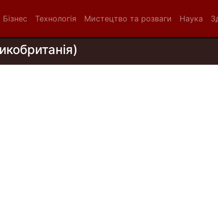
Бізнес
Технологія
Мистецтво та розваги
Наука
З
икобританія)