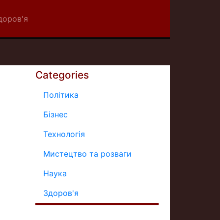
доров'я
Categories
Політика
Бізнес
Технологія
Мистецтво та розваги
Наука
Здоров'я