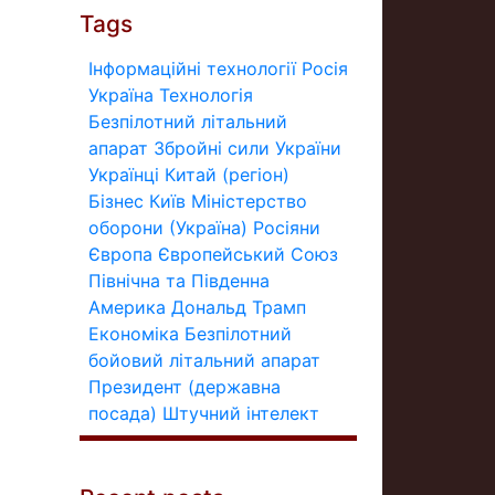
Tags
Інформаційні технології
Росія
Україна
Технологія
Безпілотний літальний
апарат
Збройні сили України
Українці
Китай (регіон)
Бізнес
Київ
Міністерство
оборони (Україна)
Росіяни
Європа
Європейський Союз
Північна та Південна
Америка
Дональд Трамп
Економіка
Безпілотний
бойовий літальний апарат
Президент (державна
посада)
Штучний інтелект