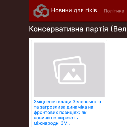
Новини для гіків
Політика
Консервативна партія (Вел
Зміцнення влади Зеленського
та загрозлива динаміка на
фронтових позиціях: які
новини поширюють
міжнародні ЗМІ.