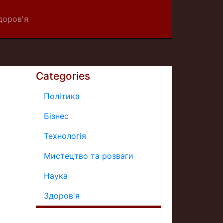
доров'я
Categories
Політика
Бізнес
Технологія
Мистецтво та розваги
Наука
Здоров'я