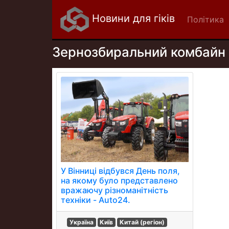
Новини для гіків
Політика
Зернозбиральний комбайн
У Вінниці відбувся День поля,
на якому було представлено
вражаючу різноманітність
техніки - Auto24.
Україна
Київ
Китай (регіон)