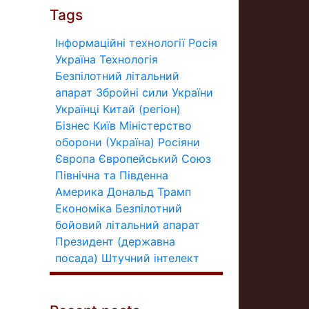
Tags
Інформаційні технології
Росія
Україна
Технологія
Безпілотний літальний
апарат
Збройні сили України
Українці
Китай (регіон)
Бізнес
Київ
Міністерство
оборони (Україна)
Росіяни
Європа
Європейський Союз
Північна та Південна
Америка
Дональд Трамп
Економіка
Безпілотний
бойовий літальний апарат
Президент (державна
посада)
Штучний інтелект