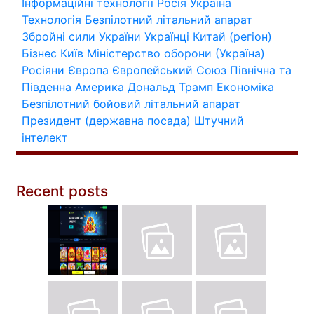
Інформаційні технології
Росія
Україна
Технологія
Безпілотний літальний апарат
Збройні сили України
Українці
Китай (регіон)
Бізнес
Київ
Міністерство оборони (Україна)
Росіяни
Європа
Європейський Союз
Північна та
Південна Америка
Дональд Трамп
Економіка
Безпілотний бойовий літальний апарат
Президент (державна посада)
Штучний
інтелект
Recent posts