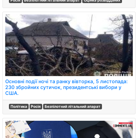
Росія
Безпілотний літальний апарат
Оцінка розвідданих
Основні події ночі та ранку вівторка, 5 листопада:
230 збройних сутичок, президентські вибори у
США.
Політика
Росія
Безпілотний літальний апарат