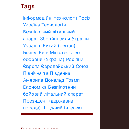
Tags
Інформаційні технології
Росія
Україна
Технологія
Безпілотний літальний
апарат
Збройні сили України
Українці
Китай (регіон)
Бізнес
Київ
Міністерство
оборони (Україна)
Росіяни
Європа
Європейський Союз
Північна та Південна
Америка
Дональд Трамп
Економіка
Безпілотний
бойовий літальний апарат
Президент (державна
посада)
Штучний інтелект