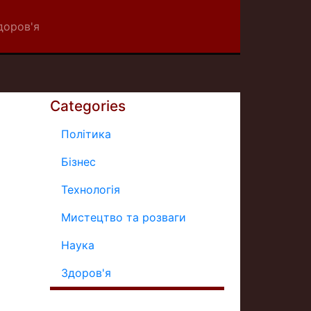
доров'я
Categories
Політика
Бізнес
Технологія
Мистецтво та розваги
Наука
Здоров'я