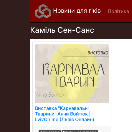
Новини для гіків
Політика
Каміль Сен-Санс
Виставка "Карнавальні
Тварини" Анни Войтюк |
LvivOnline (Львів Онлайн)