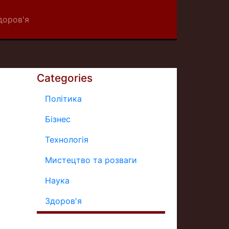
доров'я
Categories
Політика
Бізнес
Технологія
Мистецтво та розваги
Наука
Здоров'я