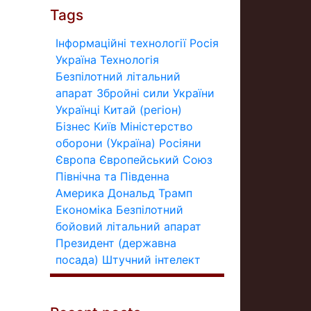
Tags
Інформаційні технології
Росія
Україна
Технологія
Безпілотний літальний
апарат
Збройні сили України
Українці
Китай (регіон)
Бізнес
Київ
Міністерство
оборони (Україна)
Росіяни
Європа
Європейський Союз
Північна та Південна
Америка
Дональд Трамп
Економіка
Безпілотний
бойовий літальний апарат
Президент (державна
посада)
Штучний інтелект