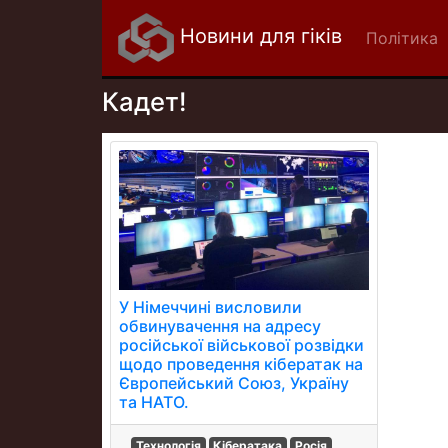
Новини для гіків
Політика
Кадет!
У Німеччині висловили
обвинувачення на адресу
російської військової розвідки
щодо проведення кібератак на
Європейський Союз, Україну
та НАТО.
Технологія
Кібератака
Росія