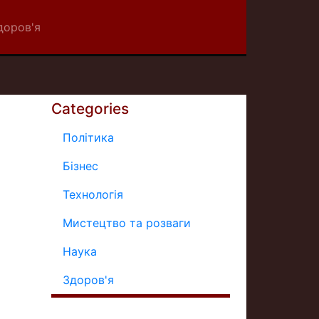
доров'я
Categories
Політика
Бізнес
Технологія
Мистецтво та розваги
Наука
Здоров'я