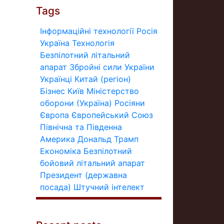
Tags
Інформаційні технології
Росія
Україна
Технологія
Безпілотний літальний
апарат
Збройні сили України
Українці
Китай (регіон)
Бізнес
Київ
Міністерство
оборони (Україна)
Росіяни
Європа
Європейський Союз
Північна та Південна
Америка
Дональд Трамп
Економіка
Безпілотний
бойовий літальний апарат
Президент (державна
посада)
Штучний інтелект