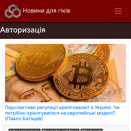
Новини для гіків
Авторизація
Перспективи регуляції криптовалют в Україні: Чи
потрібно орієнтуватися на європейські моделі?
(Павло Батіщев)