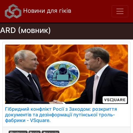
Новини для гіків
ARD (мовник)
Гібридний конфлікт Росії з Заходом: розкриття
документів та дезінформації путінської троль-
фабрики - VSquare.