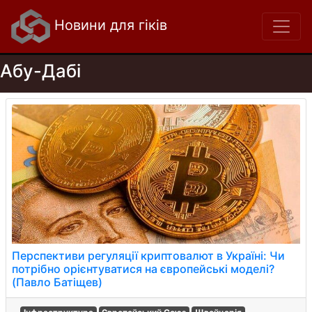
Новини для гіків
Абу-Дабі
Перспективи регуляції криптовалют в Україні: Чи
потрібно орієнтуватися на європейські моделі?
(Павло Батіщев)