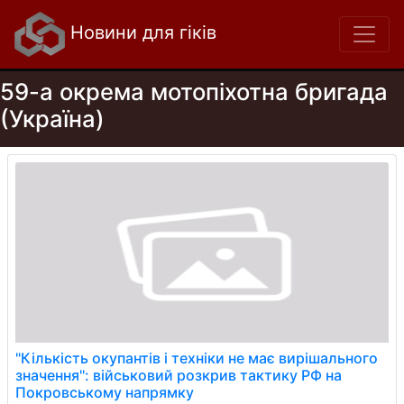
Новини для гіків
59-а окрема мотопіхотна бригада
(Україна)
"Кількість окупантів і техніки не має вирішального
значення": військовий розкрив тактику РФ на
Покровському напрямку