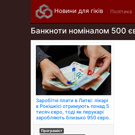
Новини для гіків
Політика
Банкноти номіналом 500 є
Заробітні плати в Литві: лікарі
в Рокішкісі отримують понад 5
тисяч євро, тоді як перукарі
заробляють близько 950 євро.
Програміст