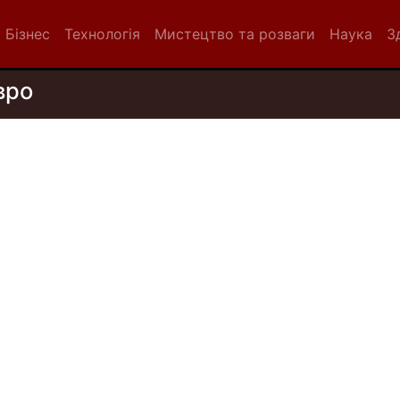
Бізнес
Технологія
Мистецтво та розваги
Наука
З
вро