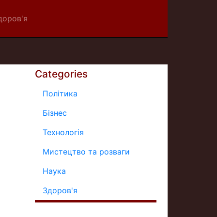
доров'я
Categories
Політика
Бізнес
Технологія
Мистецтво та розваги
Наука
Здоров'я