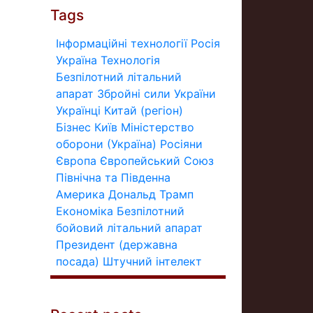
Tags
Інформаційні технології
Росія
Україна
Технологія
Безпілотний літальний
апарат
Збройні сили України
Українці
Китай (регіон)
Бізнес
Київ
Міністерство
оборони (Україна)
Росіяни
Європа
Європейський Союз
Північна та Південна
Америка
Дональд Трамп
Економіка
Безпілотний
бойовий літальний апарат
Президент (державна
посада)
Штучний інтелект