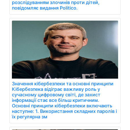
розслідуванням злочинів проти дітей,
повідомляє видання Politico.
Значення кібербезпеки та основні принципи
Кібербезпека відіграє важливу роль у
сучасному цифровому світі, де захист
інформації стає все більш критичним.
Основні принципи кібербезпеки включають
наступне: 1. Використання складних паролів і
їх регулярна зм