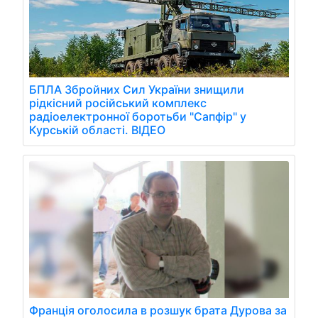
БПЛА Збройних Сил України знищили
рідкісний російський комплекс
радіоелектронної боротьби "Сапфір" у
Курській області. ВІДЕО
Франція оголосила в розшук брата Дурова за