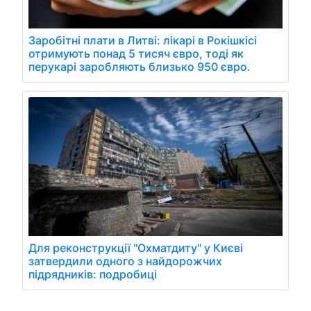
Заробітні плати в Литві: лікарі в Рокішкісі
отримують понад 5 тисяч євро, тоді як
перукарі заробляють близько 950 євро.
Для реконструкції "Охматдиту" у Києві
затвердили одного з найдорожчих
підрядників: подробиці