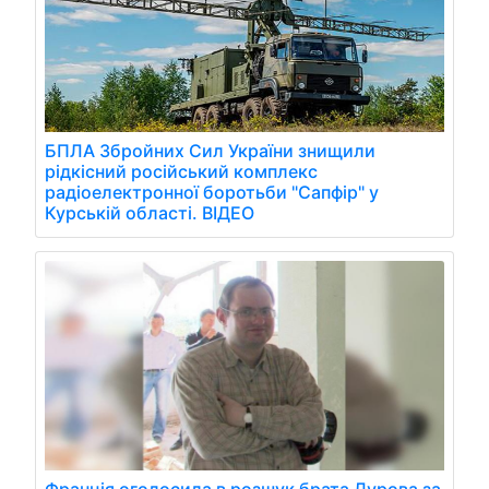
БПЛА Збройних Сил України знищили
рідкісний російський комплекс
радіоелектронної боротьби "Сапфір" у
Курській області. ВІДЕО
Франція оголосила в розшук брата Дурова за