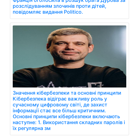
розслідуванням злочинів проти дітей,
повідомляє видання Politico.
Значення кібербезпеки та основні принципи
Кібербезпека відіграє важливу роль у
сучасному цифровому світі, де захист
інформації стає все більш критичним.
Основні принципи кібербезпеки включають
наступне: 1. Використання складних паролів і
їх регулярна зм